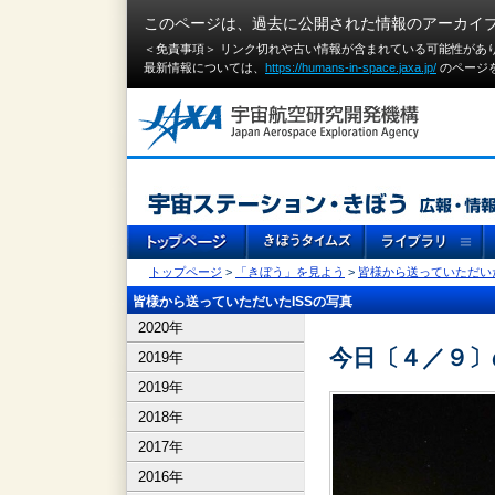
このページは、過去に公開された情報のアーカイ
＜免責事項＞ リンク切れや古い情報が含まれている可能性があ
最新情報については、
https://humans-in-space.jaxa.jp/
のページ
トップページ
>
「きぼう」を見よう
>
皆様から送っていただいた
皆様から送っていただいたISSの写真
2020年
今日〔４／９〕
2019年
2019年
2018年
2017年
2016年