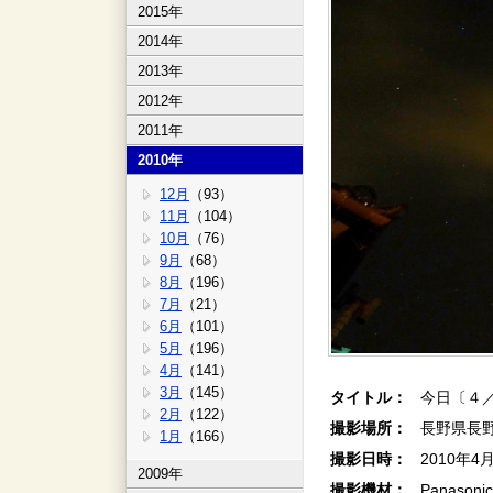
2015年
2014年
2013年
2012年
2011年
2010年
12月
（93）
11月
（104）
10月
（76）
9月
（68）
8月
（196）
7月
（21）
6月
（101）
5月
（196）
4月
（141）
3月
（145）
タイトル：
今日〔４
2月
（122）
撮影場所：
長野県長
1月
（166）
撮影日時：
2010年4
2009年
撮影機材：
Panaso