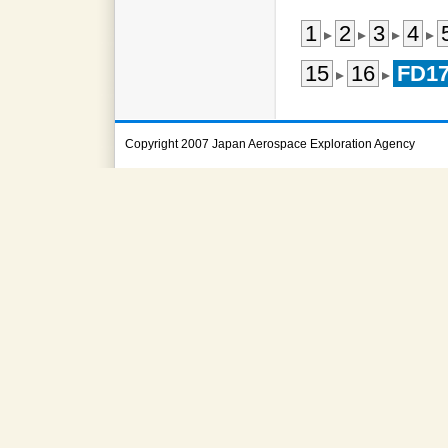
1
2
3
4
15
16
FD1
Copyright 2007 Japan Aerospace Exploration Agency