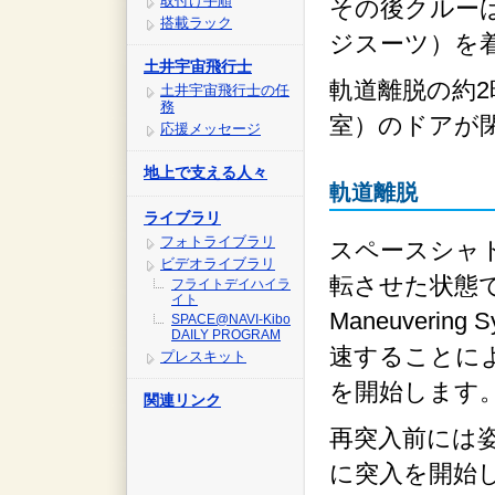
取付け手順
その後クルー
搭載ラック
ジスーツ）を
土井宇宙飛行士
軌道離脱の約
土井宇宙飛行士の任
務
室）のドアが
応援メッセージ
地上で支える人々
軌道離脱
ライブラリ
フォトライブラリ
スペースシャト
ビデオライブラリ
転させた状態で、
フライトデイハイラ
イト
Maneuveri
SPACE@NAVI-Kibo
DAILY PROGRAM
速することに
プレスキット
を開始します
関連リンク
再突入前には
に突入を開始