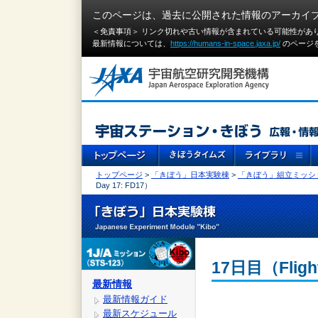
このページは、過去に公開された情報のアーカイ
＜免責事項＞ リンク切れや古い情報が含まれている可能性があ
最新情報については、
https://humans-in-space.jaxa.jp/
のページ
トップページ
>
「きぼう」日本実験棟
>
「きぼう」組立ミッシ
Day 17: FD17）
17日目（Flight
最新情報
最新情報ガイド
最新スケジュール