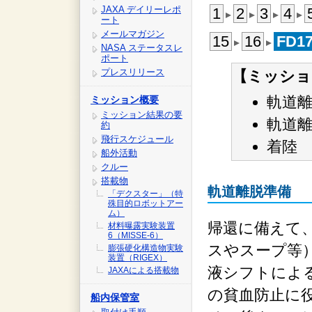
JAXA デイリーレポ
1
2
3
4
ート
メールマガジン
15
16
FD1
NASA ステータスレ
ポート
プレスリリース
【ミッショ
軌道
ミッション概要
ミッション結果の要
軌道
約
飛行スケジュール
着陸
船外活動
クルー
搭載物
軌道離脱準備
「デクスター」（特
殊目的ロボットアー
ム）
帰還に備えて
材料曝露実験装置
6（MISSE-6）
スやスープ等
膨張硬化構造物実験
装置（RIGEX）
液シフトによ
JAXAによる搭載物
の貧血防止に
船内保管室