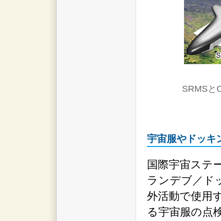
SRMS
宇宙服やドッキ
国際宇宙ステー
ランデブ／ド
外活動で使用
る宇宙服の点