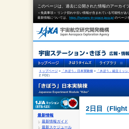
このページは、過去に公開された情報のアーカイ
＜免責事項＞ リンク切れや古い情報が含まれている可能性があ
最新情報については、
https://humans-in-space.jaxa.jp/
のページ
トップページ
>
「きぼう」日本実験棟
>
「きぼう」組立ミッシ
2: FD2）
2日目（Flight 
最新情報
最新情報ガイド
最新スケジュール