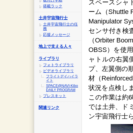
取付け手順
スペースシャ
搭載ラック
ーム（Shuttle 
土井宇宙飛行士
Manipulator 
土井宇宙飛行士の任
務
センサ付き検
応援メッセージ
（Orbiter Boom
地上で支える人々
OBSS）を使
ャトルの右翼
ライブラリ
フォトライブラリ
プ、左翼側の
ビデオライブラリ
フライトデイハイラ
材（Reinforc
イト
SPACE@NAVI-Kibo
状況を点検し
DAILY PROGRAM
プレスキット
この作業は約
では土井、ド
関連リンク
ン宇宙飛行士