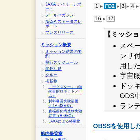
JAXA デイリーレポ
1
FD2
3
4
ート
メールマガジン
16
17
NASA ステータスレ
ポート
プレスリリース
【ミッショ
スペ
ミッション概要
ミッション結果の要
ンサ付
約
飛行スケジュール
用した
船外活動
宇宙
クルー
搭載物
ドッキ
「デクスター」（特
殊目的ロボットアー
ODS
ム）
材料曝露実験装置
ラン
6（MISSE-6）
膨張硬化構造物実験
装置（RIGEX）
JAXAによる搭載物
OBSSを使用し
船内保管室