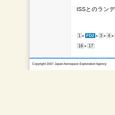
ISSとのラン
1
FD2
3
4
16
17
Copyright 2007 Japan Aerospace Exploration Agency