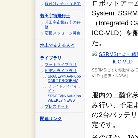
ロボットアーム（Spa
取付けから回収まで
System: 
若田宇宙飛行士
（Integrated Car
若田宇宙飛行士の任
務
ICC-VLD
応援メッセージ募集
た。
地上で支える人々
ライブラリ
フォトライブラリ
SSRMSにより移動するIC
ビデオライブラリ
VLD（提供：NASA）
SPACE@NAVI-Kibo
DAILY PROGRAM
フライトデイハイラ
イト
服内の二酸化
SPACE@NAVI-Kibo
WEEKLY NEWS
み行い、予定
プレスキット
の2台バッテ
関連リンク
定です。
そのほか、JA