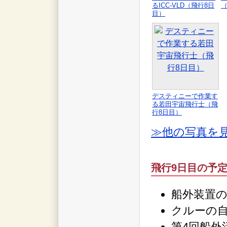
るICC-VLD（飛行8日
目）
デスティニーで作業す
る若田宇宙飛行士（飛
行8日目）
≫他の写真を
飛行9日目の予
船外装置
クルーの
第4回船外