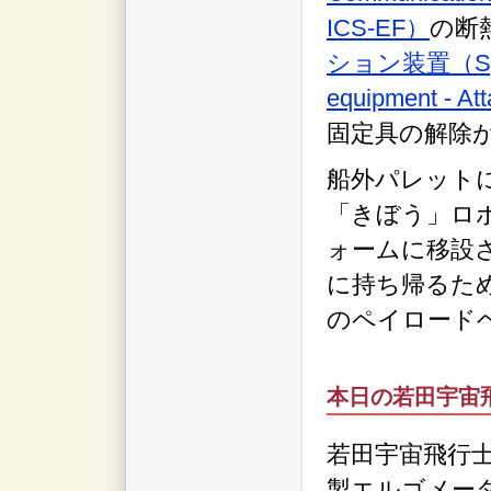
ICS-EF）
の断
ション装置（Space 
equipment - A
固定具の解除
船外パレット
「きぼう」ロ
ォームに移設
に持ち帰るた
のペイロード
本日の若田宇宙
若田宇宙飛行
製エルゴメー