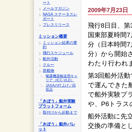
ート
メールマガジン
2009年7月23日 
NASA ステータスレ
ポート
飛行8日目、第
プレスリリース
国東部夏時間7月
ミッション概要
ミッション結果の要
分（日本時間7月
約
分）から開始さ
飛行スケジュール
船外活動
わたり行われ
クルー
搭載物
第3回船外活動
曝露機器輸送用キャ
リア（ICC-VLD）
で運んできた
JAXAの打上げ／回
収品
で船外実験プ
「きぼう」船外実験
や、P6トラ
プラットフォーム
取付けから起動まで
船外活動に先
「きぼう」船外パレ
交換の準備とし
ット