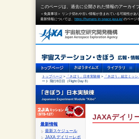
このページは、過去に公開された情報のアーカイ
＜免責事項＞ リンク切れや古い情報が含まれている可能性があ
最新情報については、
https://humans-in-space.jaxa.jp/
のページ
トップページ
>
「きぼう」日本実験棟
>
「きぼう」組立ミッシ
ート 飛行8日目（Flight Day 8）
JAXAデイリー
最新情報
最新スケジュール
JAXA デイリーレポ