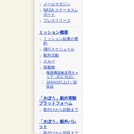
メールマガジン
NASA ステータスレ
ポート
プレスリリース
ミッション概要
ミッション結果の要
約
飛行スケジュール
船外活動
クルー
搭載物
曝露機器輸送用キャ
リア（ICC-VLD）
JAXAの打上げ／回
収品
「きぼう」船外実験
プラットフォーム
取付けから起動まで
「きぼう」船外パレ
ット
取付けから回収まで