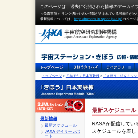
このページは、過去に公開された情報のアーカイ
＜免責事項＞ リンク切れや古い情報が含まれている可能性があ
最新情報については、
https://humans-in-space.jaxa.jp/
のページ
トップページ
>
「きぼう」日本実験棟
>
「きぼう」組立ミッシ
最新スケジュール
最新情報
NASAが配信してい
最新スケジュール
スケジュールを表し
JAXA デイリーレポ
ート