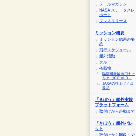
メールマガジン
NASA ステータスレ
ポート
プレスリリース
ミッション概要
ミッション結果の要
約
飛行スケジュール
船外活動
クルー
搭載物
曝露機器輸送用キャ
リア（ICC-VLD）
JAXAの打上げ／回
収品
「きぼう」船外実験
プラットフォーム
取付けから起動まで
「きぼう」船外パレ
ット
取付けから回収まで