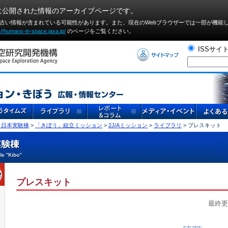
に公開された情報のアーカイブページです。
や古い情報が含まれている可能性があります。また、現在のWebブラウザーでは⼀部が機能
://humans-in-space.jaxa.jp/
のページをご覧ください。
ISSサイ
」日本実験棟
>
「きぼう」組立ミッション
>
2J/Aミッション
>
ライブラリ
> プレスキット
プレスキット
最終更