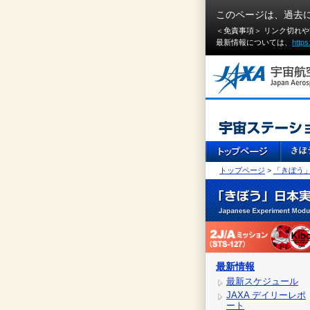
このページは、過去
＜免責事項＞ リンク切れ
最新情報については、
https
トップページ
>
「きぼう
最新情報
最新スケジュール
JAXA デイリーレポ
ート