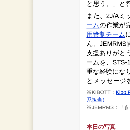
と思う。」と
また、2J/A
ーム
の作業が
用管制チーム
ん、JEMRM
支援ありがと
ームを、STS
重な経験にな
とメッセージ
※KIBOTT：
Kib
系担当）
※JEMRMS：「
本日の写真