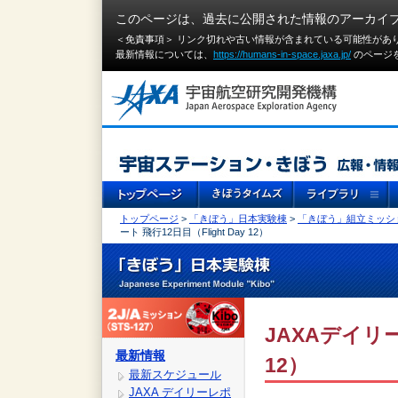
このページは、過去に公開された情報のアーカイ
＜免責事項＞ リンク切れや古い情報が含まれている可能性があ
最新情報については、
https://humans-in-space.jaxa.jp/
のページ
トップページ
>
「きぼう」日本実験棟
>
「きぼう」組立ミッシ
ート 飛行12日目（Flight Day 12）
JAXAデイリー
最新情報
12）
最新スケジュール
JAXA デイリーレポ