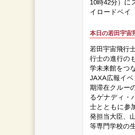
10時42分）
イロードベイ
本日の若田宇宙
若田宇宙飛行
行士の進行のも
学未来館をつ
JAXA広報イ
期滞在クルー
るゲナディ・
士とともに参
発担当大臣、
等専門学校の