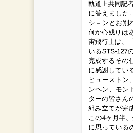
軌道上共同記
に答えました
ションとお別
何か心残りは
宙飛行士は、
いるSTS-1
完成するその
に感謝してい
ヒューストン
ンヘン、モン
ターの皆さん
組み立てが完
この4ヶ月半
に思っている