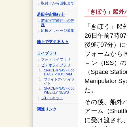
取付けから回収まで
「きぼう」船外
若田宇宙飛行士
若田宇宙飛行士の任
務
「きぼう」船
応援メッセージ募集
26日午前7時0
地上で支える人々
後9時07分）
フォームから
ライブラリ
フォトライブラリ
ョン（ISS）
ビデオライブラリ
SPACE@NAVI-Kibo
（Space Statio
DAILY PROGRAM
フライトデイハイラ
Manipulato
イト
SPACE@NAVI-Kibo
た。
WEEKLY NEWS
プレスキット
その後、船外
関連リンク
アーム（Shuttle 
に受け渡され、