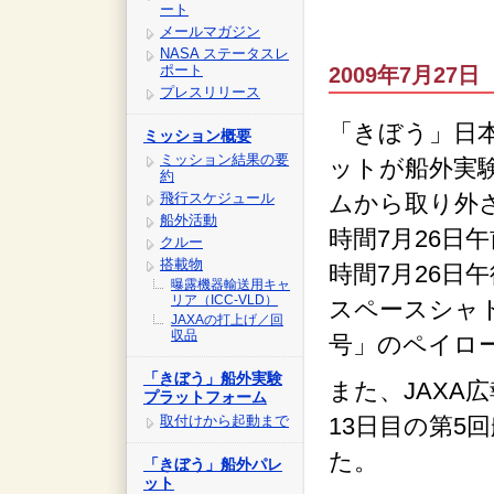
ート
メールマガジン
NASA ステータスレ
ポート
2009年7月27日 
プレスリリース
「きぼう」日
ミッション概要
ミッション結果の要
ットが船外実
約
飛行スケジュール
ムから取り外
船外活動
時間7月26日午
クルー
搭載物
時間7月26日午
曝露機器輸送用キャ
リア（ICC-VLD）
スペースシャ
JAXAの打上げ／回
収品
号」のペイロ
「きぼう」船外実験
また、JAXA
プラットフォーム
取付けから起動まで
13日目の第5
た。
「きぼう」船外パレ
ット