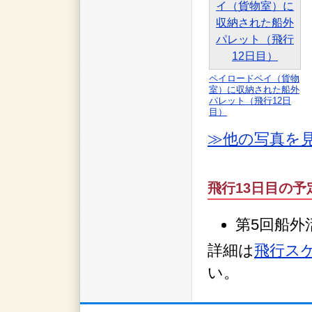
ペイロードベイ（貨物
室）に収納された船外
パレット（飛行12日
目）
≫他の写真を
飛行13日目の予
第5回船外
詳細は
飛行スケ
い。