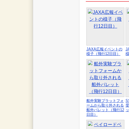
JAXA広報イベントの
J
様子（飛行12日目）
様
船外実験プラットフォ
S
ームから取り外される
船外パレット（飛行12
ッ
日目）