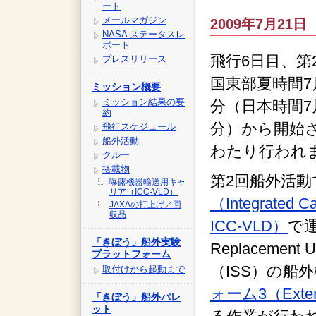
ート
メールマガジン
2009年7月21日 
NASA ステータスレ
ポート
飛行6日目、第
プレスリリース
国東部夏時間7月
ミッション概要
ミッション結果の要
分（日本時間7月
約
分）から開始さ
飛行スケジュール
船外活動
わたり行われ
クルー
搭載物
第2回船外活動
曝露機器輸送用キャ
リア（ICC-VLD）
（Integrated Car
JAXAの打上げ／回
収品
ICC-VLD）
で運
「きぼう」船外実験
Replaceme
プラットフォーム
（ISS）の船
取付けから起動まで
ォーム3（Externa
「きぼう」船外パレ
ット