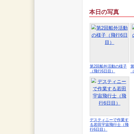
本日の写真
第2回船外活動の様子
（飛行6日目）
デスティニーで作業す
る若田宇宙飛行士（飛
行6日目）