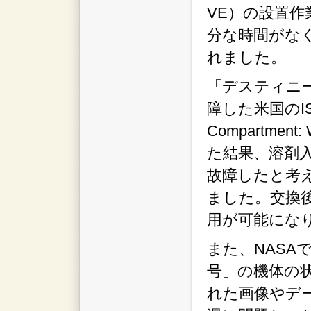
VE）の設置
分な時間がな
れました。
「デスティニ
障した米国のISS
Compartm
た結果、溶剤
故障したと考
ました。交換
用が可能にな
また、NAS
号」の機体の
れた画像やデ