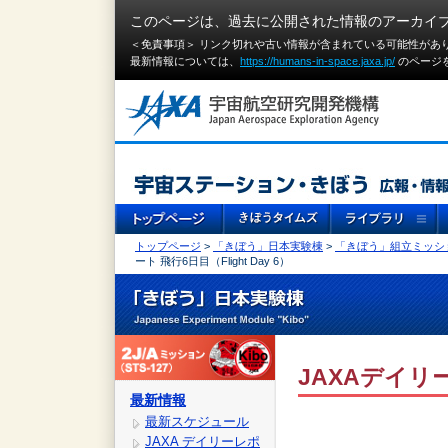
このページは、過去に公開された情報のアーカイ
＜免責事項＞ リンク切れや古い情報が含まれている可能性があ
最新情報については、
https://humans-in-space.jaxa.jp/
のページ
トップページ
>
「きぼう」日本実験棟
>
「きぼう」組立ミッシ
ート 飛行6日目（Flight Day 6）
JAXAデイリー
最新情報
最新スケジュール
JAXA デイリーレポ