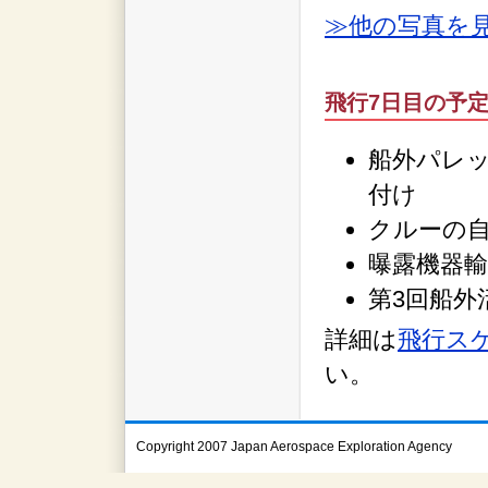
≫他の写真を
飛行7日目の予
船外パレ
付け
クルーの
曝露機器
第3回船外
詳細は
飛行スケ
い。
Copyright 2007 Japan Aerospace Exploration Agency