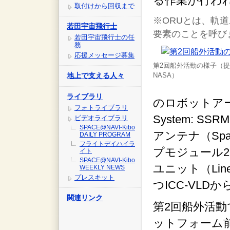
る作業が行わ
取付けから回収まで
※ORUとは、軌
若田宇宙飛行士
要素のことを呼び
若田宇宙飛行士の任
務
応援メッセージ募集
第2回船外活動の様子（
地上で支える人々
NASA）
ライブラリ
のロボットアーム（Sp
フォトライブラリ
System: 
ビデオライブラリ
SPACE@NAVI-Kibo
アンテナ（Space
DAILY PROGRAM
フライトデイハイラ
プモジュール2（P
イト
SPACE@NAVI-Kibo
ユニット（Linea
WEEKLY NEWS
プレスキット
つICC-VLD
関連リンク
第2回船外活動
ットフォーム前方側