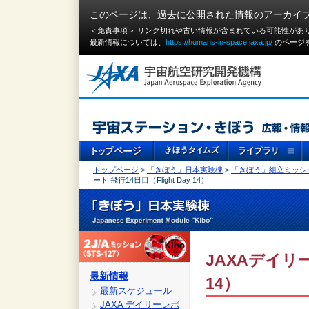
このページは、過去に公開された情報のアーカイ
＜免責事項＞ リンク切れや古い情報が含まれている可能性があ
最新情報については、
https://humans-in-space.jaxa.jp/
のページ
トップページ
>
「きぼう」日本実験棟
>
「きぼう」組立ミッシ
ート 飛行14日目（Flight Day 14）
JAXAデイリー
最新情報
14）
最新スケジュール
JAXA デイリーレポ