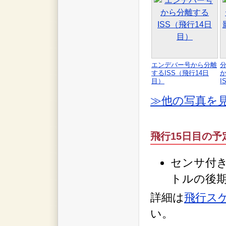
エンデバー号から分離
するISS（飛行14日
目）
I
≫他の写真を
飛行15日目の予
センサ付
トルの後
詳細は
飛行スケ
い。