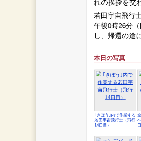
れの挨拶を交
若田宇宙飛行士
午後0時26分（
し、帰還の途
本日の写真
｢きぼう｣内で作業する
若田宇宙飛行士（飛行
ベ
14日目）