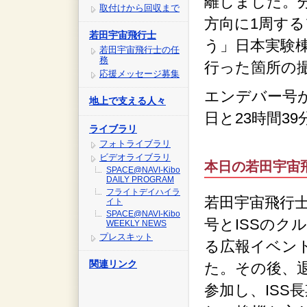
離しました。分
取付けから回収まで
方向に1周す
若田宇宙飛行士
う」日本実験
若田宇宙飛行士の任
務
行った箇所の
応援メッセージ募集
エンデバー号が
地上で支える人々
日と23時間3
ライブラリ
フォトライブラリ
ビデオライブラリ
本日の若田宇宙
SPACE@NAVI-Kibo
DAILY PROGRAM
フライトデイハイラ
若田宇宙飛行
イト
SPACE@NAVI-Kibo
号とISSのク
WEEKLY NEWS
プレスキット
る広報イベン
関連リンク
た。その後、
参加し、ISS