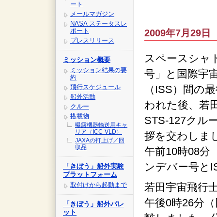
ート
メールマガジン
NASA ステータスレ
ポート
2009年7月29日 
プレスリリース
スペースシャ
ミッション概要
ミッション結果の要
号」と国際宇
約
飛行スケジュール
（ISS）間の
船外活動
われた後、若
クルー
搭載物
STS-127
曝露機器輸送用キャ
リア（ICC-VLD）
拶を交わしまし
JAXAの打上げ／回
収品
午前10時08分
ンデバー号とI
「きぼう」船外実験
プラットフォーム
取付けから起動まで
若田宇宙飛行士
午後0時26分（
「きぼう」船外パレ
ット