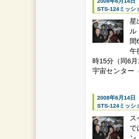
2008年6月14日
STS-124ミッ
星
ル
間
午
時15分（同6月
宇宙センター（
2008年6月14日
STS-124ミッ
ス
で
ン