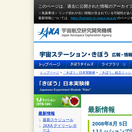
このページは、過去に公開された情報のアーカイ
＜免責事項＞ リンク切れや古い情報が含まれている可能性があ
最新情報については、
https://humans-in-space.jaxa.jp/
のページ
トップページ
>
「きぼう」日本実験棟
>
「きぼう」組立ミッシ
最新情報
最新情報
最新スケジュール
2008年8月 5日
JAXA デイリーレポ
ート
1Jミッションで