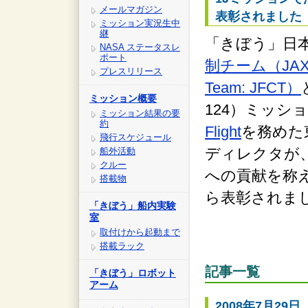
メールマガジン
表彰されました
ミッション実況生中
継
「きぼう」日
NASA ステータスレ
ポート
制チーム（JAXA F
プレスリリース
Team: JFCT）
ミッション概要
124）ミッシ
ミッション結果の要
約
Flight
を務めた
飛行スケジュール
ディレクタが
船外活動
クルー
への貢献を称え
搭載物
ら表彰されま
「きぼう」船内実験
室
取付けから起動まで
搭載ラック
記事一覧
「きぼう」ロボット
アーム
2008年7月29日