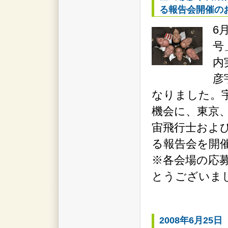
る報告会開催の
6
号
内
彦
なりました。宇
機会に、東京
宙飛行士および
る報告会を開
※各会場の応
とうございま
2008年6月25日