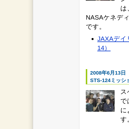
は
NASAケネデ
です。
JAXAデイ
14）
2008年6月13日
STS-124ミッ
ス
で
に
す