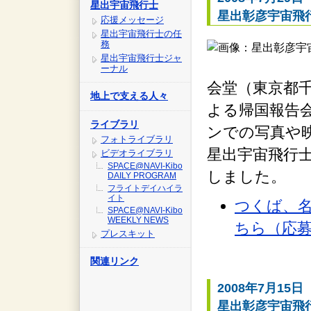
星出宇宙飛行士
星出彰彦宇宙飛
応援メッセージ
星出宇宙飛行士の任
務
星出宇宙飛行士ジャ
ーナル
会堂（東京都
地上で支える人々
よる帰国報告会
ライブラリ
ンでの写真や
フォトライブラリ
星出宇宙飛行
ビデオライブラリ
SPACE@NAVI-Kibo
しました。
DAILY PROGRAM
フライトデイハイラ
イト
つくば、
SPACE@NAVI-Kibo
WEEKLY NEWS
ちら（応
プレスキット
関連リンク
2008年7月15日
星出彰彦宇宙飛行