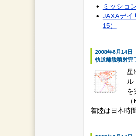
ミッショ
JAXAデイ
15）
2008年6月14日
軌道離脱噴射完
星
ル
を
（
着陸は日本時間