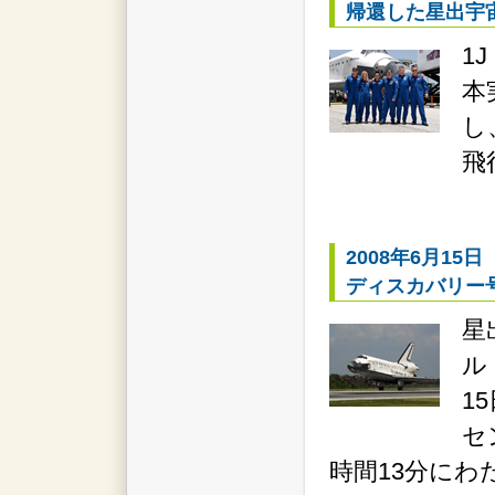
帰還した星出宇
1
本
し
飛
2008年6月15日
ディスカバリー
星
ル
1
セ
時間13分に