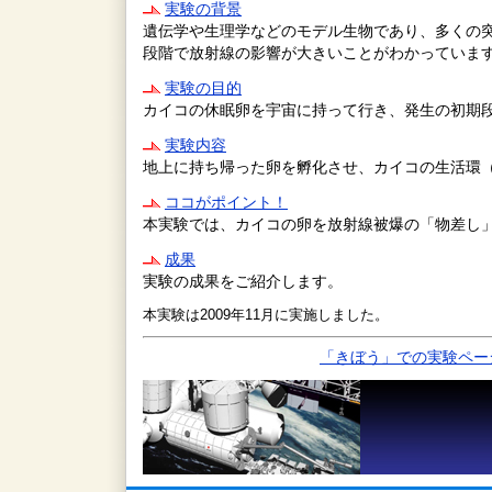
実験の背景
遺伝学や生理学などのモデル生物であり、多くの突
段階で放射線の影響が大きいことがわかっていま
実験の目的
カイコの休眠卵を宇宙に持って行き、発生の初期
実験内容
地上に持ち帰った卵を孵化させ、カイコの生活環
ココがポイント！
本実験では、カイコの卵を放射線被爆の「物差し
成果
実験の成果をご紹介します。
本実験は2009年11月に実施しました。
「きぼう」での実験ペー