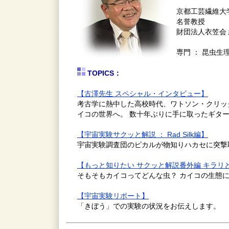
京都工芸繊維大
名誉教授
財団法人衣笠会
専門 ： 昆虫生
TOPICS：
【古澤先生 スペシャル・インタビュー】
考古学に熱中した高校時代、ワトソン・クリッ
イコの世界へ。 数十年ぶりに手に取ったギタ
【宇宙実験サクッと解説 ： Rad Silk編】
宇宙実験調査団のピカルが物知りハカセに突撃取材
【もっと知りたい サクッと解説番外編 キラリ
そもそもカイコってどんな虫？ カイコの生態
【宇宙実験リポート】
「きぼう」での実験の状況をお伝えします。