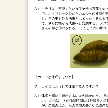
A：
キラリは「変態」という生物学の言葉を知っ
で、オタマジャクシからカエルへの変態が有
し、体の中も外も幼虫とはまったく異なる体
で、さらに蛹から成虫へと変態する。 メス
さんの卵が形成される。 こうして次の世代
【カイコが休眠するワケ】
Q：
カイコはどうして休眠するんですか？
A：
休眠と聞いて連想するのは冬眠かのう。 日
い。 昆虫は、冬の低温時期には呼吸量と活
が、昆虫の場合、秋の昼間の長さや気温の