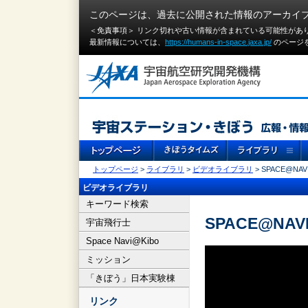
このページは、過去に公開された情報のアーカイ
＜免責事項＞ リンク切れや古い情報が含まれている可能性があ
最新情報については、
https://humans-in-space.jaxa.jp/
のページ
トップページ
>
ライブラリ
>
ビデオライブラリ
> SPACE@NAVI
ビデオライブラリ
キーワード検索
SPACE@NAVI
宇宙飛行士
Space Navi@Kibo
ミッション
「きぼう」日本実験棟
リンク