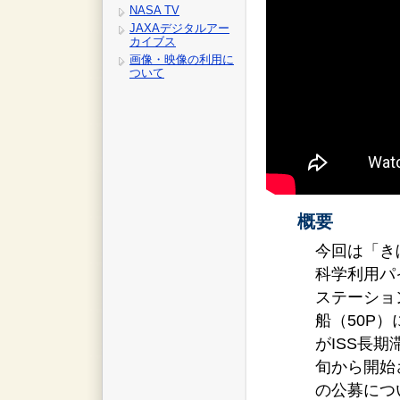
NASA TV
JAXAデジタルアー
カイブス
画像・映像の利用に
ついて
概要
今回は「き
科学利用パ
ステーショ
船（50P
がISS長
旬から開始
の公募につ