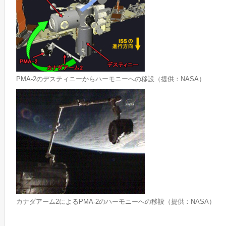
PMA-2のデスティニーからハーモニーへの移設（提供：NASA）
カナダアーム2によるPMA-2のハーモニーへの移設（提供：NASA）