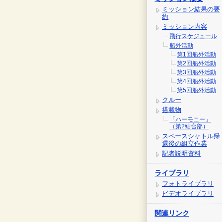
ミッション結果の要
約
ミッション内容
飛行スケジュール
船外活動
第1回船外活動
第2回船外活動
第3回船外活動
第4回船外活動
第5回船外活動
クルー
搭載物
「ハーモニー」
（第2結合部）
スペースシャトル帰
還後の組立作業
記者説明資料
ライブラリ
フォトライブラリ
ビデオライブラリ
関連リンク