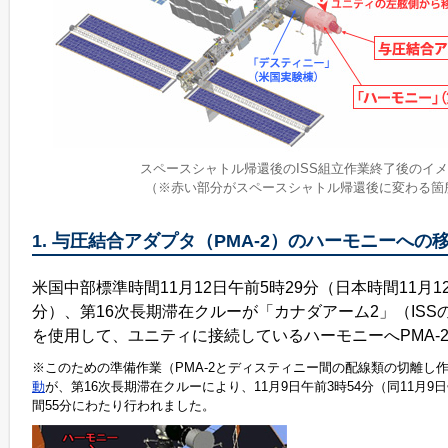
スペースシャトル帰還後のISS組立作業終了後のイ
（※赤い部分がスペースシャトル帰還後に変わる箇
1. 与圧結合アダプタ（PMA-2）のハーモニーへの
米国中部標準時間11月12日午前5時29分（日本時間11月1
分）、第16次長期滞在クルーが「カナダアーム2」（ISS
を使用して、ユニティに接続しているハーモニーへPMA-
※このための準備作業（PMA-2とディスティニー間の配線類の切離し
動
が、第16次長期滞在クルーにより、11月9日午前3時54分（同11月9日
間55分にわたり行われました。