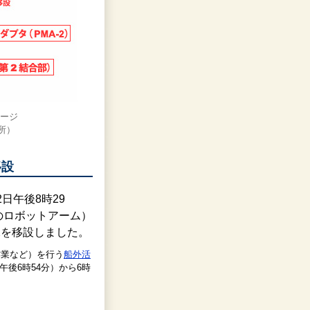
メージ
所）
移設
2日午後8時29
のロボットアーム）
2を移設しました。
作業など）を行う
船外活
午後6時54分）から6時