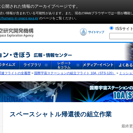
に公開された情報のアーカイブページです。
や古い情報が含まれている可能性があります。また、現在のWebブラウザーでは⼀部が機能
://humans-in-space.jaxa.jp/
のページをご覧ください。
ISSサイ
S関連フライトの全履歴
>
国際宇宙ステーションの組立フライト 10A（STS-120）
>
ミッショ
スペースシャトル帰還後の組立作業
最終更