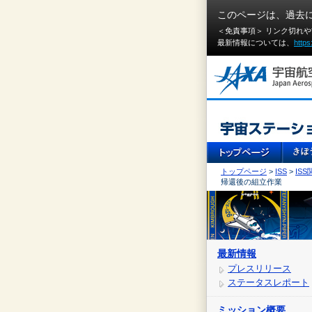
このページは、過去
＜免責事項＞ リンク切れ
最新情報については、
https
トップページ
>
ISS
>
IS
帰還後の組立作業
最新情報
プレスリリース
ステータスレポート
ミッション概要