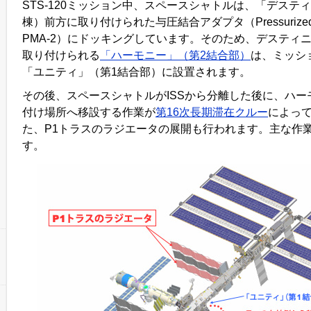
STS-120ミッション中、スペースシャトルは、「デステ
棟）前方に取り付けられた与圧結合アダプタ（Pressurized Mati
PMA-2）にドッキングしています。そのため、デスティニ
取り付けられる
「ハーモニー」（第2結合部）
は、ミッシ
「ユニティ」（第1結合部）に設置されます。
その後、スペースシャトルがISSから分離した後に、ハー
付け場所へ移設する作業が
第16次長期滞在クルー
によっ
た、P1トラスのラジエータの展開も行われます。主な作
す。