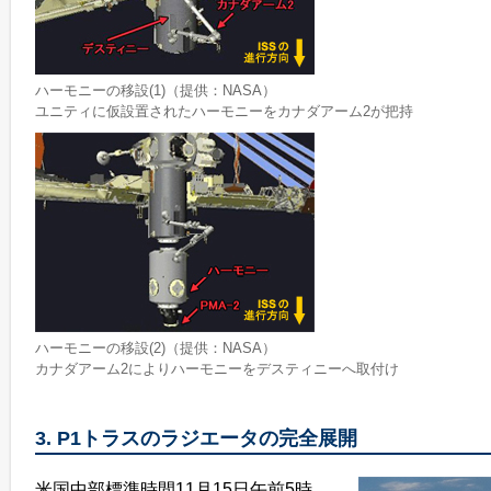
ハーモニーの移設(1)（提供：NASA）
ユニティに仮設置されたハーモニーをカナダアーム2が把持
ハーモニーの移設(2)（提供：NASA）
カナダアーム2によりハーモニーをデスティニーへ取付け
3. P1トラスのラジエータの完全展開
米国中部標準時間11月15日午前5時