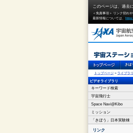
このページは、過去
＜免責事項＞ リンク切れ
最新情報については、
https
トップページ
>
ライブラ
ビデオライブラリ
キーワード検索
宇宙飛行士
Space Navi@Kibo
ミッション
「きぼう」日本実験棟
リンク