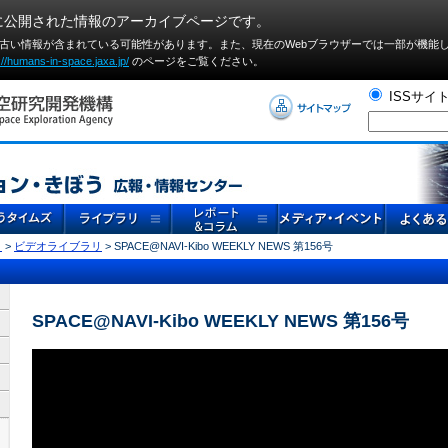
に公開された情報のアーカイブページです。
や古い情報が含まれている可能性があります。また、現在のWebブラウザーでは⼀部が機能
://humans-in-space.jaxa.jp/
のページをご覧ください。
ISSサイ
リ
>
ビデオライブラリ
> SPACE@NAVI-Kibo WEEKLY NEWS 第156号
SPACE@NAVI-Kibo WEEKLY NEWS 第156号