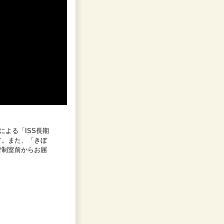
による「ISS長期
す。また、「きぼ
管制室前からお届