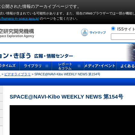
に公開された情報のアーカイブページです。
や古い情報が含まれている可能性があります。また、現在のWebブラウザーでは⼀部が機能
://humans-in-space.jaxa.jp/
のページをご覧ください。
ISSサイ
リ
>
ビデオライブラリ
> SPACE@NAVI-Kibo WEEKLY NEWS 第154号
SPACE@NAVI-Kibo WEEKLY NEWS 第154号