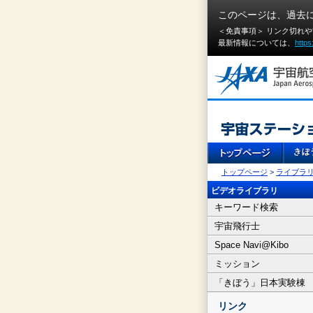
このページは、過去
＜免責事項＞ リンク切れ
最新情報については、
https
トップページ
>
ライブラ
ビデオライブラリ
キーワード検索
宇宙飛行士
Space Navi@Kibo
ミッション
「きぼう」日本実験棟
リンク