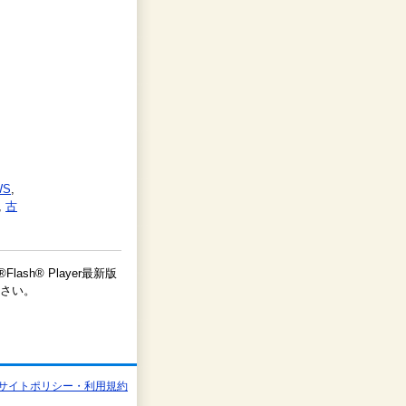
WS
,
,
古
lash® Player最新版
さい。
サイトポリシー・利用規約