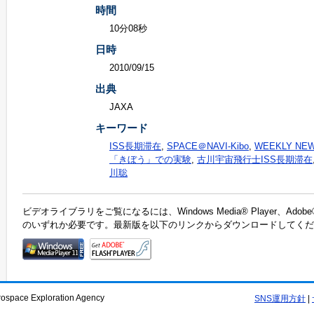
時間
10分08秒
日時
2010/09/15
出典
JAXA
キーワード
ISS長期滞在
,
SPACE＠NAVI-Kibo
,
WEEKLY NE
「きぼう」での実験
,
古川宇宙飛行士ISS長期滞在
川聡
ビデオライブラリをご覧になるには、Windows Media® Player、Adobe®F
のいずれか必要です。最新版を以下のリンクからダウンロードしてくだ
rospace Exploration Agency
SNS運用方針
|