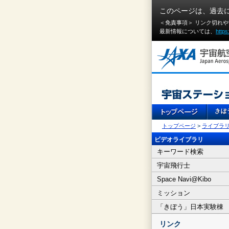
このページは、過去
＜免責事項＞ リンク切れ
最新情報については、
https
トップページ
>
ライブラ
ビデオライブラリ
キーワード検索
宇宙飛行士
Space Navi@Kibo
ミッション
「きぼう」日本実験棟
リンク