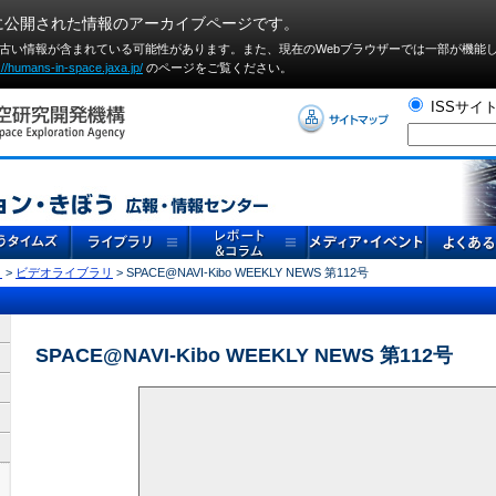
に公開された情報のアーカイブページです。
や古い情報が含まれている可能性があります。また、現在のWebブラウザーでは⼀部が機能
://humans-in-space.jaxa.jp/
のページをご覧ください。
ISSサイ
リ
>
ビデオライブラリ
> SPACE@NAVI-Kibo WEEKLY NEWS 第112号
SPACE@NAVI-Kibo WEEKLY NEWS 第112号