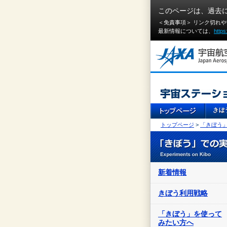
このページは、過去
＜免責事項＞ リンク切れ
最新情報については、
https
トップページ
>
「きぼう
新着情報
きぼう利用戦略
「きぼう」を使って
みたい方へ