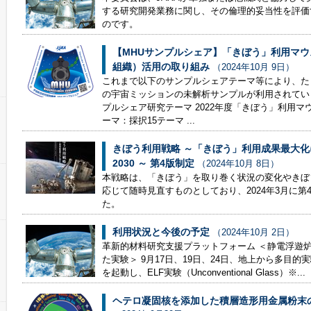
する研究開発業務に関し、その倫理的妥当性を評価
のです。
【MHUサンプルシェア】「きぼう」利用マ
組織）活用の取り組み
（2024年10月 9日）
これまで以下のサンプルシェアテーマ等により、た
の宇宙ミッションの未解析サンプルが利用されていま
プルシェア研究テーマ 2022年度「きぼう」利用
ーマ：採択15テーマ ...
きぼう利用戦略 ～「きぼう」利用成果最大化
2030 ～ 第4版制定
（2024年10月 8日）
本戦略は、「きぼう」を取り巻く状況の変化やきぼ
応じて随時見直すものとしており、2024年3月に第
た。
利用状況と今後の予定
（2024年10月 2日）
革新的材料研究支援プラットフォーム ＜静電浮遊炉（
た実験＞ 9月17日、19日、24日、地上から多目的実
を起動し、ELF実験（Unconventional Glass）※...
ヘテロ凝固核を添加した積層造形用金属粉末