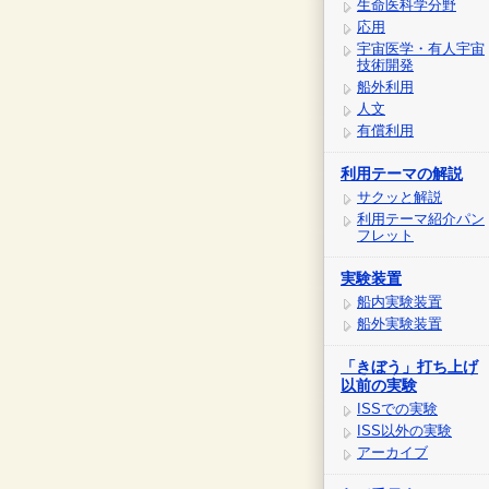
生命医科学分野
応用
宇宙医学・有人宇宙
技術開発
船外利用
人文
有償利用
利用テーマの解説
サクッと解説
利用テーマ紹介パン
フレット
実験装置
船内実験装置
船外実験装置
「きぼう」打ち上げ
以前の実験
ISSでの実験
ISS以外の実験
アーカイブ