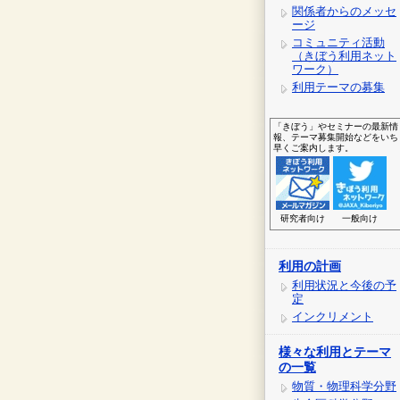
関係者からのメッセ
ージ
コミュニティ活動
（きぼう利用ネット
ワーク）
利用テーマの募集
「きぼう」やセミナーの最新情
報、テーマ募集開始などをいち
早くご案内します。
研究者向け
一般向け
利用の計画
利用状況と今後の予
定
インクリメント
様々な利用とテーマ
の一覧
物質・物理科学分野