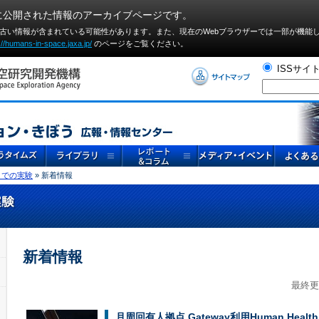
に公開された情報のアーカイブページです。
や古い情報が含まれている可能性があります。また、現在のWebブラウザーでは⼀部が機能
://humans-in-space.jaxa.jp/
のページをご覧ください。
ISSサイ
」での実験
» 新着情報
新着情報
最終更
月周回有人拠点 Gateway利用Human Health Di