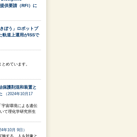
報提供要請（RFI）に
5回「きぼう」ロボットプ
軌道上運用がISSで
まとめています。
結保護剤混和装置と
た
（2024年10月17
rent" /> 「宇宙環境による遺伝
において理化学研究所生
24年10月 9日）
実施する、人を対象と