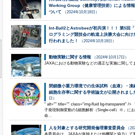
Working Group（健康管理技術）による情
ついて
（2024年10月18日）
Int-Ball2とAstrobeeが初共演！！！ 第
ログラミング競技会の軌道上決勝大会に向けた
行われました！
（2024年10月18日）
動物実験に関する情報
（2024年10月17日）
JAXAにおける動物実験などの適正な実施に関して
閉鎖微小重力環境での生体試料（血液）・凍
細胞生存率に関する学術論文が公開されまし
日）
" alt="" title="" class="img-fluid bg-transpa
子発現制御変動の1細胞解析（Single-cell）※」
命...
人を対象とする研究開発倫理審査委員会
（20
本委員会は、JAXAが単独または他機関と協力して