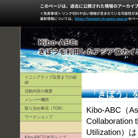
イニシアティブ設置までの経
緯
活動内容の概要
「きぼう」
メンバー機関
Kibo-ABC（Asia
取り決め事項（TOR）
ワークショップ
Collaboration 
Utilizati
Kibo-ABC日本語トップ