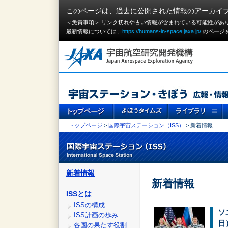
このページは、過去に公開された情報のアーカイ
＜免責事項＞ リンク切れや古い情報が含まれている可能性があ
最新情報については、
https://humans-in-space.jaxa.jp/
のページ
トップページ
>
国際宇宙ステーション（ISS）
> 新着情報
新着情報
新着情報
ISSとは
ISSの構成
ソ
ISS計画の歩み
日
各国の果たす役割