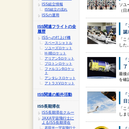
ISS組立情報
ソユー
ISS組立の流れ
（日
ISSの運用
「
ISS関連フライトの全
履歴
認
ISSへの打上げ機
「こ
スペースシャトル
した
ソユーズロケット
H-IIBロケット
アリアン5ロケット
「
プロトンロケット
了
ファルコン9ロケッ
ト
最後
アンタレスロケット
を確
アトラスVロケット
ISS関連の船外活動
「
日
ISS長期滞在
「こ
ISS長期滞在クルー
しま
JAXA宇宙飛行士に
よるISS長期滞在
若田光一宇宙飛行士