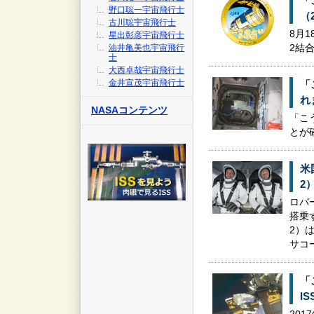
「
野口聡一宇宙飛行士
（
古川聡宇宙飛行士
8月
星出彰彦宇宙飛行士
油井亀美也宇宙飛行
2結
士
大西卓哉宇宙飛行士
金井宣茂宇宙飛行士
「
れ
NASAコンテンツ
「こ
とが
米
2
ロバ
搭乗
2）
サコ
「
I