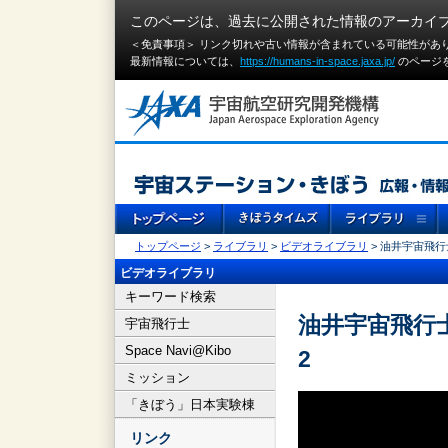
このページは、過去に公開された情報のアーカイ
＜免責事項＞ リンク切れや古い情報が含まれている可能性があ
最新情報については、
https://humans-in-space.jaxa.jp/
のページ
トップページ
>
ライブラリ
>
ビデオライブラリ
> 油井宇宙飛行士
ビデオライブラリ
キーワード検索
油井宇宙飛行士
宇宙飛行士
Space Navi@Kibo
2
ミッション
「きぼう」日本実験棟
リンク