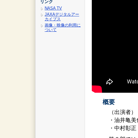
リンク
NASA TV
JAXAデジタルアー
カイブス
画像・映像の利用に
ついて
概要
（出演者）
・油井亀美
・中村彰正