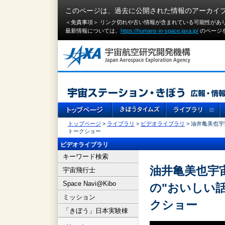
このページは、過去に公開された情報のアーカイ
＜免責事項＞ リンク切れや古い情報が含まれている可能性があ
最新情報については、
https://humans-in-space.jaxa.jp/
のページ
トップページ
>
ライブラリ
>
ビデオライブラリ
> 油井亀美也宇
トークショー
ビデオライブラリ
キーワード検索
油井亀美也宇
宇宙飛行士
Space Navi@Kibo
の"おいしい話
ミッション
クショー
「きぼう」日本実験棟