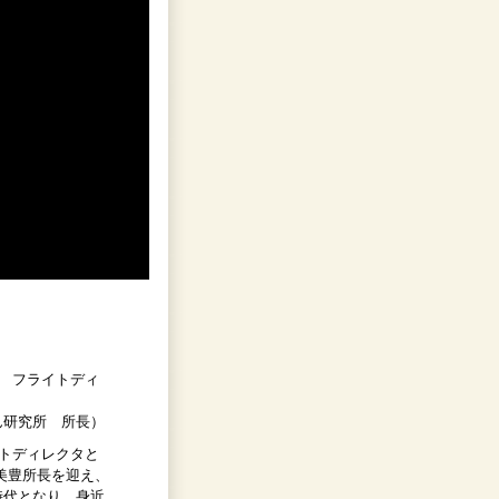
ー フライトディ
ん研究所 所長）
イトディレクタと
美豊所長を迎え、
時代となり、身近