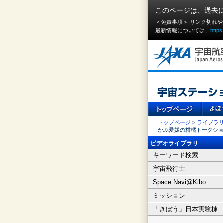
このページは、過去
＜免責事項＞ リンク切れ
最新情報については、
https
トップページ
>
ライブラ
かぶ愛媛の柑橘トークシ
ビデオライブラリ
キーワード検索
宇宙飛行士
Space Navi@Kibo
ミッション
「きぼう」日本実験棟