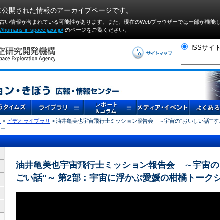
に公開された情報のアーカイブページです。
や古い情報が含まれている可能性があります。また、現在のWebブラウザーでは⼀部が機能
://humans-in-space.jaxa.jp/
のページをご覧ください。
ISSサイ
リ
>
ビデオライブラリ
> 油井亀美也宇宙飛行士ミッション報告会 ～宇宙の"おいしい話""す
ョー
油井亀美也宇宙飛行士ミッション報告会 ～宇宙の"
ごい話"～ 第2部：宇宙に浮かぶ愛媛の柑橘トーク