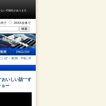
しない可能性があります。
ト内で
JAXA全体で
ごい話"～ 第2部：宇宙に浮
おいしい話""す
ショー