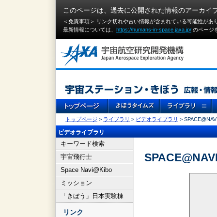
このページは、過去に公開された情報のアーカイ
＜免責事項＞ リンク切れや古い情報が含まれている可能性があ
最新情報については、
https://humans-in-space.jaxa.jp/
のページ
トップページ
>
ライブラリ
>
ビデオライブラリ
> SPACE@NAVI
ビデオライブラリ
キーワード検索
SPACE@NAVI
宇宙飛行士
Space Navi@Kibo
ミッション
「きぼう」日本実験棟
リンク