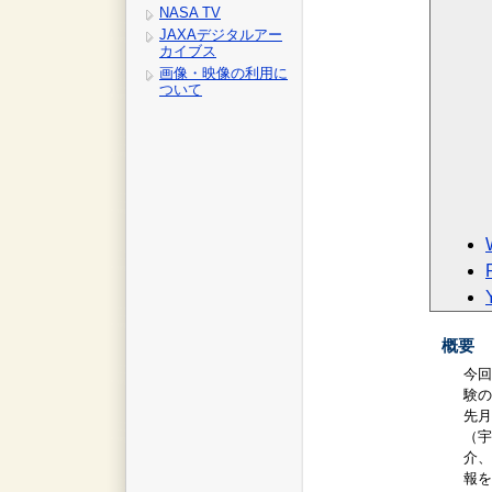
NASA TV
JAXAデジタルアー
カイブス
画像・映像の利用に
ついて
概要
今回
験の
先月
（宇
介、
報を