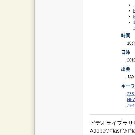
時間
10
日時
2010
出典
JAX
キーワ
23S
NE
パイ
ビデオライブラリをご覧
Adobe®Flas