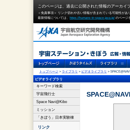
このページは、過去に公開された情報のアーカイ
＜免責事項＞ リンク切れや古い情報が含まれている可能性があ
最新情報については、
https://humans-in-space.jaxa.jp/
のページ
トップページ
>
ライブラリ
>
ビデオライブラリ
> SPACE@NAVI
ビデオライブラリ
キーワード検索
SPACE@NAVI
宇宙飛行士
Space Navi@Kibo
ミッション
「きぼう」日本実験棟
リンク