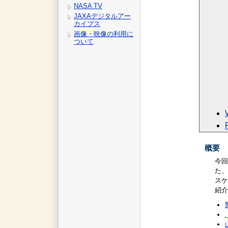
NASA TV
JAXAデジタルアー
カイブス
画像・映像の利用に
ついて
概要
今回
た、
スケ
紹介