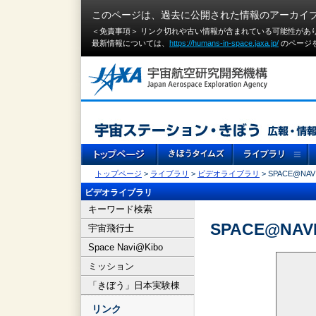
このページは、過去に公開された情報のアーカイ
＜免責事項＞ リンク切れや古い情報が含まれている可能性があ
最新情報については、
https://humans-in-space.jaxa.jp/
のページ
トップページ
>
ライブラリ
>
ビデオライブラリ
> SPACE@NAVI
ビデオライブラリ
キーワード検索
SPACE@NAVI
宇宙飛行士
Space Navi@Kibo
ミッション
「きぼう」日本実験棟
リンク