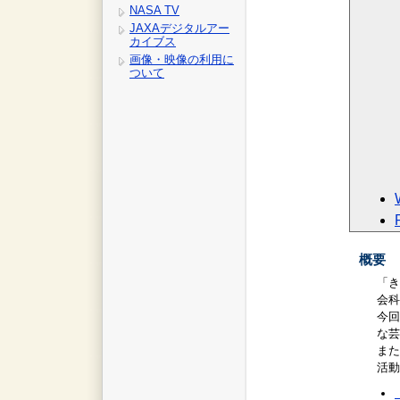
NASA TV
JAXAデジタルアー
カイブス
画像・映像の利用に
ついて
概要
「き
会科
今回
な芸
また
活動