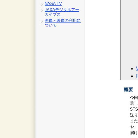
NASA TV
JAXAデジタルアー
カイブス
画像・映像の利用に
ついて
概要
今回
還し
ST
送り
また
や、
届け