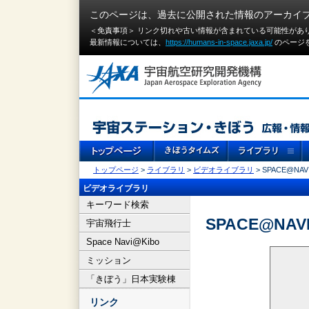
このページは、過去に公開された情報のアーカイ
＜免責事項＞ リンク切れや古い情報が含まれている可能性があ
最新情報については、
https://humans-in-space.jaxa.jp/
のページ
トップページ
>
ライブラリ
>
ビデオライブラリ
> SPACE@NAVI
ビデオライブラリ
キーワード検索
SPACE@NAVI
宇宙飛行士
Space Navi@Kibo
ミッション
「きぼう」日本実験棟
リンク