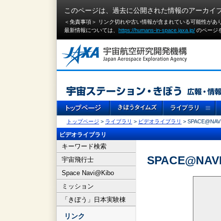
このページは、過去に公開された情報のアーカイ
＜免責事項＞ リンク切れや古い情報が含まれている可能性があ
最新情報については、
https://humans-in-space.jaxa.jp/
のページ
トップページ
>
ライブラリ
>
ビデオライブラリ
> SPACE@NAVI
ビデオライブラリ
キーワード検索
SPACE@NAVI
宇宙飛行士
Space Navi@Kibo
ミッション
「きぼう」日本実験棟
リンク