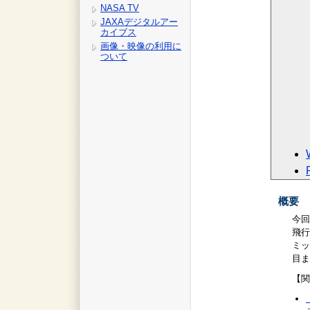
NASA TV
JAXAデジタルアー
カイブス
画像・映像の利用に
ついて
概要
今回
飛行
ミッ
目ま
【関