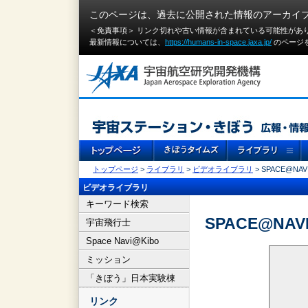
このページは、過去に公開された情報のアーカイ
＜免責事項＞ リンク切れや古い情報が含まれている可能性があ
最新情報については、
https://humans-in-space.jaxa.jp/
のページ
トップページ
>
ライブラリ
>
ビデオライブラリ
> SPACE@NAVI
ビデオライブラリ
キーワード検索
SPACE@NAVI
宇宙飛行士
Space Navi@Kibo
ミッション
「きぼう」日本実験棟
リンク