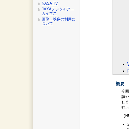
NASA TV
JAXAデジタルアー
カイブス
画像・映像の利用に
ついて
概要
今回
議や
しま
打上
【N