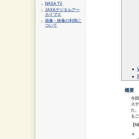
NASA TV
JAXAデジタルアー
カイブス
画像・映像の利用に
ついて
概要
今回
ステ
た、
もご
【N