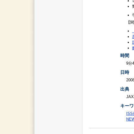
【関
時間
9分
日時
2008
出典
JAX
キーワ
IS
NE