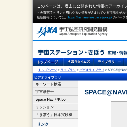
このページは、過去に公開された情報のアーカイ
＜免責事項＞ リンク切れや古い情報が含まれている可能性があ
最新情報については、
https://humans-in-space.jaxa.jp/
のページ
トップページ
>
ライブラリ
>
ビデオライブラリ
> SPACE@NAVI
ビデオライブラリ
キーワード検索
SPACE@NAVI
宇宙飛行士
Space Navi@Kibo
ミッション
「きぼう」日本実験棟
リンク