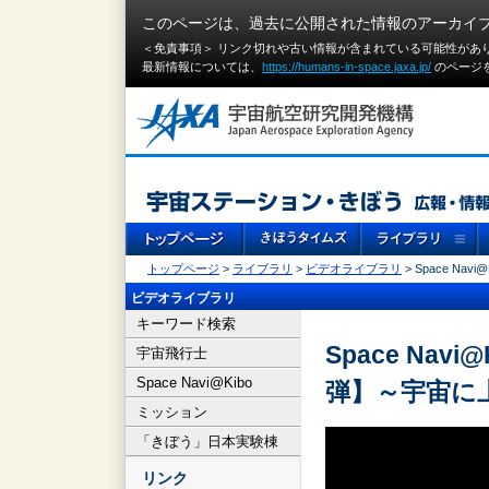
このページは、過去に公開された情報のアーカイ
＜免責事項＞ リンク切れや古い情報が含まれている可能性があ
最新情報については、
https://humans-in-space.jaxa.jp/
のページ
トップページ
>
ライブラリ
>
ビデオライブラリ
> Space N
ビデオライブラリ
キーワード検索
Space Nav
宇宙飛行士
Space Navi@Kibo
弾】～宇宙に
ミッション
「きぼう」日本実験棟
リンク