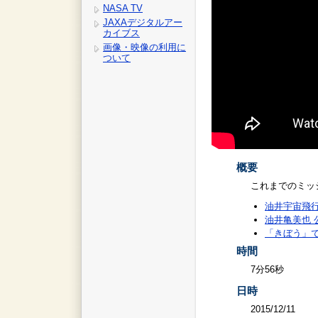
NASA TV
JAXAデジタルアー
カイブス
画像・映像の利用に
ついて
概要
これまでのミッ
油井宇宙飛行
油井亀美也 公式
「きぼう」
時間
7分56秒
日時
2015/12/11