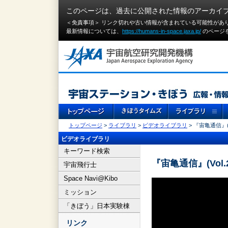
このページは、過去に公開された情報のアーカイ
＜免責事項＞ リンク切れや古い情報が含まれている可能性があ
最新情報については、
https://humans-in-space.jaxa.jp/
のページ
トップページ
>
ライブラリ
>
ビデオライブラリ
> 『宙亀通信』(
ビデオライブラリ
キーワード検索
『宙亀通信』(Vol
宇宙飛行士
Space Navi@Kibo
ミッション
「きぼう」日本実験棟
リンク