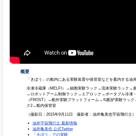
概要
「きぼう」の船内にある実験装置や保管室などを案内する油
冷凍冷蔵庫（MELFI）→細胞実験ラック→流体実験ラック→
→ロボットアーム制御ラック→エアロック→ポータブル冷凍
（FROST）→船外実験プラットフォーム→勾配炉実験ラック
ク2→船内保管室
（撮影日：2015年9月11日 撮影者：油井亀美也宇宙飛行士）
油井宇宙飛行士 最新情報
油井亀美也 公式Twitter
「きぼう」での実験