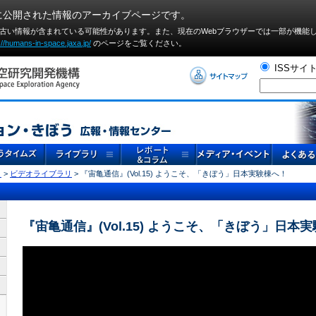
に公開された情報のアーカイブページです。
や古い情報が含まれている可能性があります。また、現在のWebブラウザーでは⼀部が機能
://humans-in-space.jaxa.jp/
のページをご覧ください。
ISSサイ
リ
>
ビデオライブラリ
> 『宙亀通信』(Vol.15) ようこそ、「きぼう」日本実験棟へ！
『宙亀通信』(Vol.15) ようこそ、「きぼう」日本