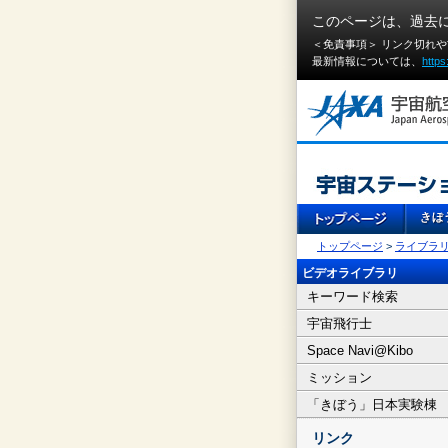
このページは、過去
＜免責事項＞ リンク切れ
最新情報については、
https
トップページ
>
ライブラ
ビデオライブラリ
キーワード検索
宇宙飛行士
Space Navi@Kibo
ミッション
「きぼう」日本実験棟
リンク