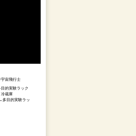
井宇宙飛行士
多目的実験ラック
・冷蔵庫
→多目的実験ラッ