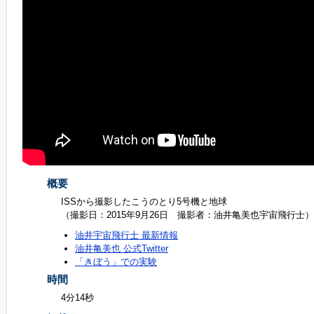
概要
ISSから撮影したこうのとり5号機と地球
（撮影日：2015年9月26日 撮影者：油井亀美也宇宙飛行士）
油井宇宙飛行士 最新情報
油井亀美也 公式Twitter
「きぼう」での実験
時間
4分14秒