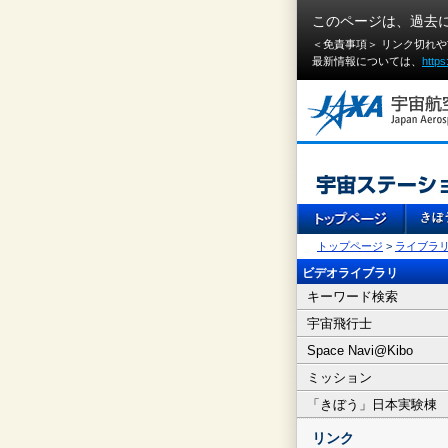
このページは、過去
＜免責事項＞ リンク切れ
最新情報については、
https
トップページ
>
ライブラ
ビデオライブラリ
キーワード検索
宇宙飛行士
Space Navi@Kibo
ミッション
「きぼう」日本実験棟
リンク