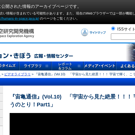
に公開された情報のアーカイブページです。
や古い情報が含まれている可能性があります。また、現在のWebブラウザーでは⼀部が機能
://humans-in-space.jaxa.jp/
のページをご覧ください。
ISSサイ
リ
>
ビデオライブラリ
> 『宙亀通信』(Vol.10) 「宇宙から見た絶景！！！ 宇宙で輝く、こう
『宙亀通信』(Vol.10) 「宇宙から見た絶景！！！
うのとり！Part1」