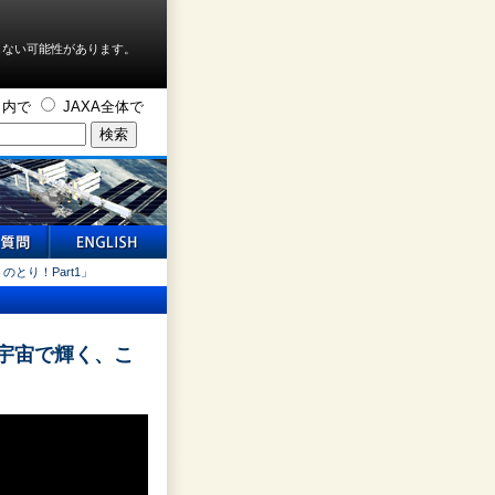
しない可能性があります。
ト内で
JAXA全体で
のとり！Part1」
 宇宙で輝く、こ