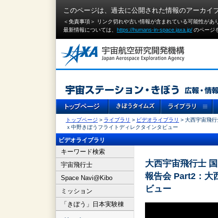
このページは、過去に公開された情報のアーカイ
＜免責事項＞ リンク切れや古い情報が含まれている可能性があ
最新情報については、
https://humans-in-space.jaxa.jp/
のページ
トップページ
>
ライブラリ
>
ビデオライブラリ
> 大西宇宙飛行
ｘ中野きぼうフライトディレクタインタビュー
ビデオライブラリ
キーワード検索
大西宇宙飛行士 
宇宙飛行士
報告会 Part2
Space Navi@Kibo
ビュー
ミッション
「きぼう」日本実験棟