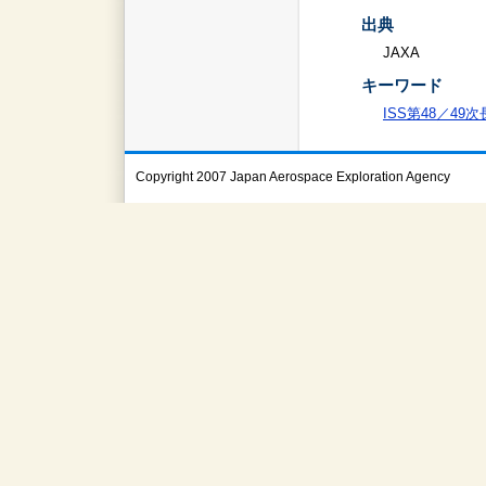
出典
JAXA
キーワード
ISS第48／49
Copyright 2007 Japan Aerospace Exploration Agency