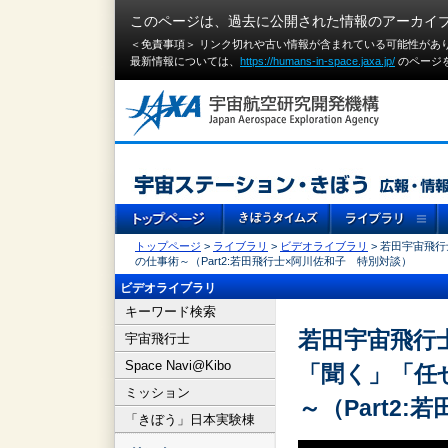
このページは、過去に公開された情報のアーカイ
＜免責事項＞ リンク切れや古い情報が含まれている可能性があ
最新情報については、
https://humans-in-space.jaxa.jp/
のページ
トップページ
>
ライブラリ
>
ビデオライブラリ
> 若田宇宙飛行
の仕事術～（Part2:若田飛行士×阿川佐和子 特別対談）
ビデオライブラリ
キーワード検索
若田宇宙飛行士
宇宙飛行士
Space Navi@Kibo
「聞く」「任
ミッション
～（Part2
「きぼう」日本実験棟