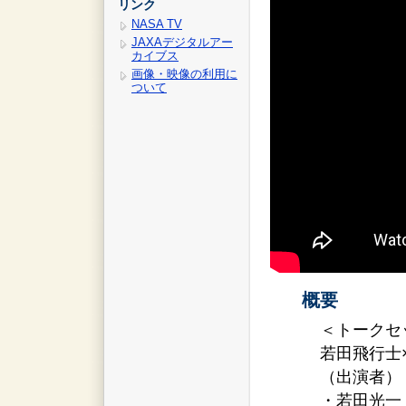
リンク
NASA TV
JAXAデジタルアー
カイブス
画像・映像の利用に
ついて
概要
＜トークセ
若田飛行士
（出演者）
・若田光一