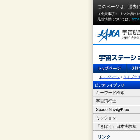
このページは、過去
＜免責事項＞ リンク切れ
最新情報については、
https
トップページ
>
ライブラ
ビデオライブラリ
キーワード検索
宇宙飛行士
Space Navi@Kibo
ミッション
「きぼう」日本実験棟
リンク