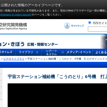
に公開された情報のアーカイブページです。
や古い情報が含まれている可能性があります。また、現在のWebブラウザーでは⼀部が機能
://humans-in-space.jaxa.jp/
のページをご覧ください。
ISSサイ
リ
>
ビデオライブラリ
> 宇宙ステーション補給機「こうのとり」6号機 打上げダイジェス
宇宙ステーション補給機「こうのとり」6号機 打