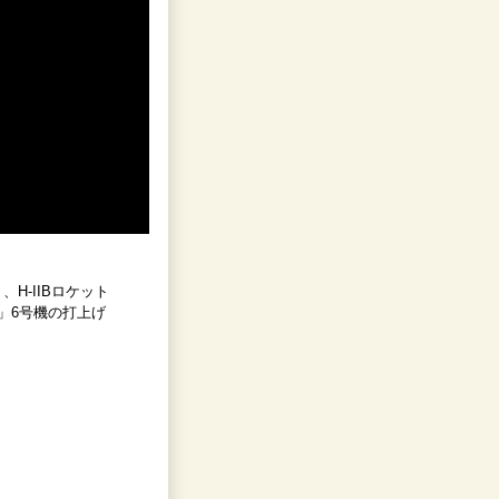
、H-IIBロケット
」6号機の打上げ