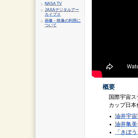
NASA TV
JAXAデジタルアー
カイブス
画像・映像の利用に
ついて
概要
国際宇宙ス
カップ日本
油井宇宙
油井亀美也 
「きぼう