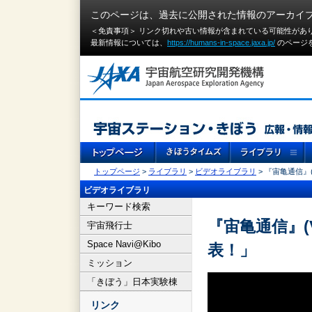
このページは、過去に公開された情報のアーカイ
＜免責事項＞ リンク切れや古い情報が含まれている可能性があ
最新情報については、
https://humans-in-space.jaxa.jp/
のページ
トップページ
>
ライブラリ
>
ビデオライブラリ
> 『宙亀通信』
ビデオライブラリ
キーワード検索
『宙亀通信』(
宇宙飛行士
Space Navi@Kibo
表！」
ミッション
「きぼう」日本実験棟
リンク