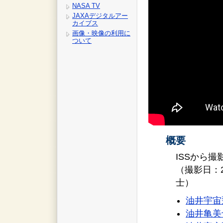
NASA TV
JAXAデジタルアー
カイブス
画像・映像の利用に
ついて
概要
ISSから
（撮影日：
士）
油井宇宙
油井亀美也 