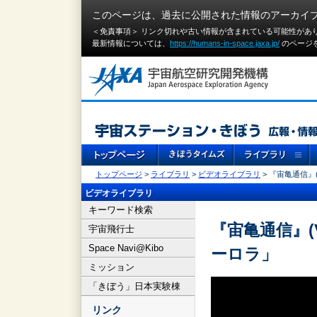
このページは、過去に公開された情報のアーカイ
＜免責事項＞ リンク切れや古い情報が含まれている可能性があ
最新情報については、
https://humans-in-space.jaxa.jp/
のページ
トップページ
>
ライブラリ
>
ビデオライブラリ
> 『宙亀通信』
ビデオライブラリ
キーワード検索
『宙亀通信』(
宇宙飛行士
Space Navi@Kibo
ーロラ」
ミッション
「きぼう」日本実験棟
リンク