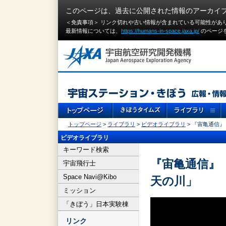
このページは、過去に公開された情報のアーカイ
＜免責事項＞ リンク切れや古い情報が含まれている可能性があ
最新情報については、
https://humans-in-space.jaxa.jp/
のページ
トップページ
>
ライブラリ
>
ビデオライブラリ
> 『宙亀通信』
ビデオライブラリ
キーワード検索
『宙亀通信』（
宇宙飛行士
Space Navi@Kibo
天の川」
ミッション
「きぼう」日本実験棟
リンク