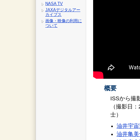
NASA TV
JAXAデジタルアー
カイブス
画像・映像の利用に
ついて
概要
ISSから
（撮影日：
士）
油井宇宙
油井亀美也 