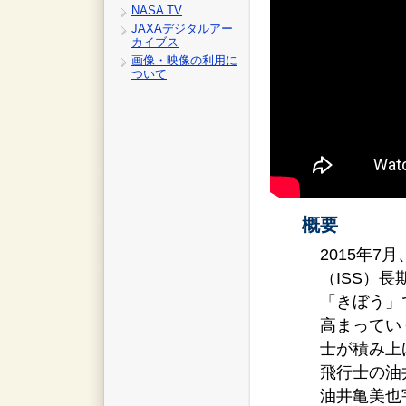
NASA TV
JAXAデジタルアー
カイブス
画像・映像の利用に
ついて
概要
2015年
（ISS）
「きぼう」
高まってい
士が積み上
飛行士の油
油井亀美也