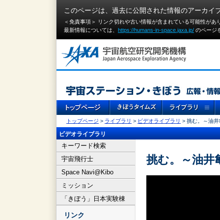
このページは、過去に公開された情報のアーカイ
＜免責事項＞ リンク切れや古い情報が含まれている可能性があ
最新情報については、
https://humans-in-space.jaxa.jp/
のページ
トップページ
>
ライブラリ
>
ビデオライブラリ
> 挑む。～油
ビデオライブラリ
キーワード検索
挑む。～油井
宇宙飛行士
Space Navi@Kibo
ミッション
「きぼう」日本実験棟
リンク