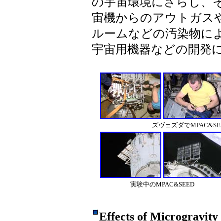
の宇宙環境にさらし、
宙機からのアウトガス
ルームなどの汚染物に
宇宙用機器などの開発
ズヴェズダでMPAC&
実験中のMPAC&SEED
Effects of Microgravity