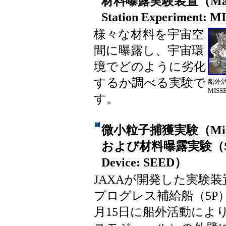
材料曝露実験装置（Material
Station Experiment: 
様々な材料を宇宙空
間に曝露し、宇宙環
境でどのように劣化
するか調べる実験で
船外
MIS
す。
微小粒子捕獲実験（Micro-Pa
および材料曝露実験（Space 
Device: SEED）
JAXAが開発した実験装置
プログレス補給船（5P
月15日に船外活動によ