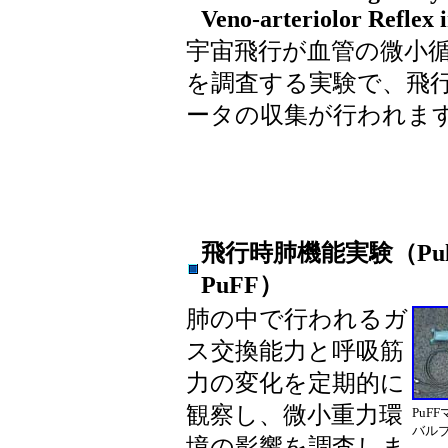
Veno-arteriolor Reflex
宇宙飛行が血管の微小
を調査する実験で、飛
ータの収集が行われま
飛行時肺機能実験（Pulmonar
PuFF）
肺の中で行われるガ
ス交換能力と呼吸筋
力の変化を定期的に
観察し、微小重力環
PuF
バル
境の影響を調査しま