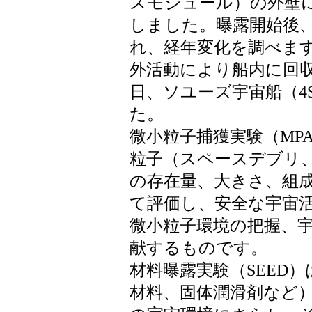
スモジュール）の外壁
しました。曝露開始後、
れ、経年変化を調べます。
外活動により船内に回収
日、ソユーズ宇宙船（4
た。
微小粒子捕獲実験（MPA
粒子（スペースデブリ
の存在量、大きさ、組
て評価し、安全な宇宙
微小粒子環境の把握、
献するものです。
材料曝露実験（SEED
材料、固体潤滑剤など