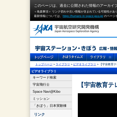
このページは、過去に公開された情報のアーカイ
＜免責事項＞ リンク切れや古い情報が含まれている可能性があ
最新情報については、
https://humans-in-space.jaxa.jp/
のページ
トップページ
>
ライブラリ
>
ビデオライブラリ
> 【宇宙教育
ビデオライブラリ
キーワード検索
【宇宙教育テ
宇宙飛行士
Space Navi@Kibo
ミッション
「きぼう」日本実験棟
リンク