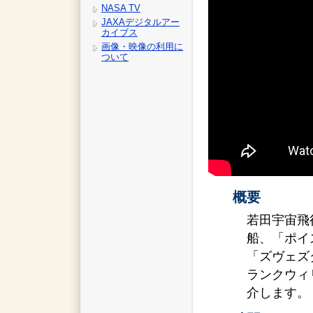
NASA TV
JAXAデジタルアー
カイブス
画像・映像の利用に
ついて
概要
若田宇宙飛
船、「ポイ
「ズヴェズ
ランクウィ
介します。