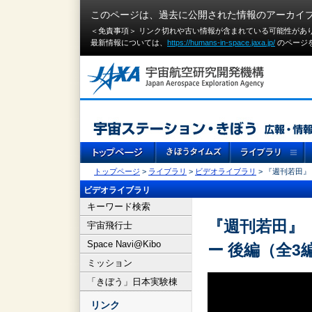
このページは、過去に公開された情報のアーカイ
＜免責事項＞ リンク切れや古い情報が含まれている可能性があ
最新情報については、
https://humans-in-space.jaxa.jp/
のページ
トップページ
>
ライブラリ
>
ビデオライブラリ
> 『週刊若田』
ビデオライブラリ
キーワード検索
『週刊若田』（
宇宙飛行士
Space Navi@Kibo
ー 後編（全3
ミッション
「きぼう」日本実験棟
リンク