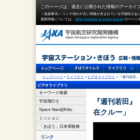
このページは、過去に公開された情報のアーカイ
＜免責事項＞ リンク切れや古い情報が含まれている可能性があ
最新情報については、
https://humans-in-space.jaxa.jp/
のページ
トップページ
>
ライブラリ
>
ビデオライブラリ
> 『週刊若田』
ビデオライブラリ
キーワード検索
『週刊若田』（
宇宙飛行士
Space Navi@Kibo
在クルー」
ミッション
「きぼう」日本実験棟
リンク