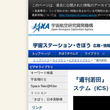
このページは、過去に公開された情報のアーカイ
＜免責事項＞ リンク切れや古い情報が含まれている可能性があ
最新情報については、
https://humans-in-space.jaxa.jp/
のページ
トップページ
>
ライブラリ
>
ビデオライブラリ
> 『週刊若田』
ビデオライブラリ
キーワード検索
『週刊若田』（
宇宙飛行士
Space Navi@Kibo
ステム（IC
ミッション
「きぼう」日本実験棟
リンク