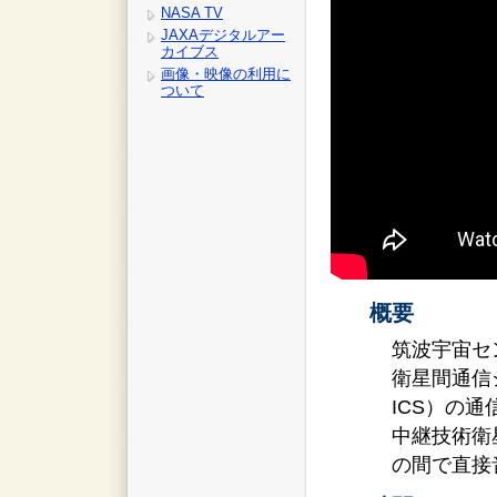
NASA TV
JAXAデジタルアー
カイブス
画像・映像の利用に
ついて
概要
筑波宇宙セ
衛星間通信システ
ICS）の
中継技術衛
の間で直接