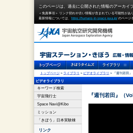
このページは、過去に公開された情報のアーカイ
＜免責事項＞ リンク切れや古い情報が含まれている可能性があ
最新情報については、
https://humans-in-space.jaxa.jp/
のページ
トップページ
>
ライブラリ
>
ビデオライブラリ
> 『週刊若田』
ビデオライブラリ
キーワード検索
『週刊若田』（Vo
宇宙飛行士
Space Navi@Kibo
ミッション
「きぼう」日本実験棟
リンク