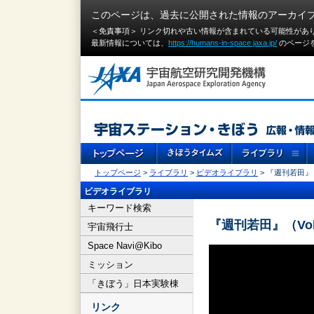
このページは、過去に公開された情報のアーカイ
＜免責事項＞ リンク切れや古い情報が含まれている可能性があ
最新情報については、
https://humans-in-space.jaxa.jp/
のページ
トップページ
>
ライブラリ
>
ビデオライブラリ
> 『週刊若田』
ビデオライブラリ
キーワード検索
『週刊若田』（Vo
宇宙飛行士
Space Navi@Kibo
ミッション
「きぼう」日本実験棟
リンク