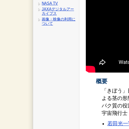
NASA TV
JAXAデジタルアー
カイブス
画像・映像の利用に
ついて
概要
「きぼう」
よる茎の形
パク質の役割
宇宙飛行士
若田光一