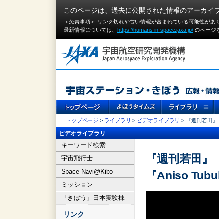
このページは、過去に公開された情報のアーカイ
＜免責事項＞ リンク切れや古い情報が含まれている可能性があ
最新情報については、
https://humans-in-space.jaxa.jp/
のページ
トップページ
>
ライブラリ
>
ビデオライブラリ
> 『週刊若田』（
ビデオライブラリ
キーワード検索
『週刊若田』（
宇宙飛行士
Space Navi@Kibo
『Aniso T
ミッション
「きぼう」日本実験棟
リンク