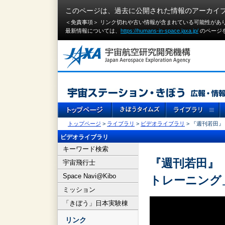
このページは、過去に公開された情報のアーカイ
＜免責事項＞ リンク切れや古い情報が含まれている可能性があ
最新情報については、
https://humans-in-space.jaxa.jp/
のページ
トップページ
>
ライブラリ
>
ビデオライブラリ
> 『週刊若田』
ビデオライブラリ
キーワード検索
『週刊若田』（
宇宙飛行士
Space Navi@Kibo
トレーニング
ミッション
「きぼう」日本実験棟
リンク