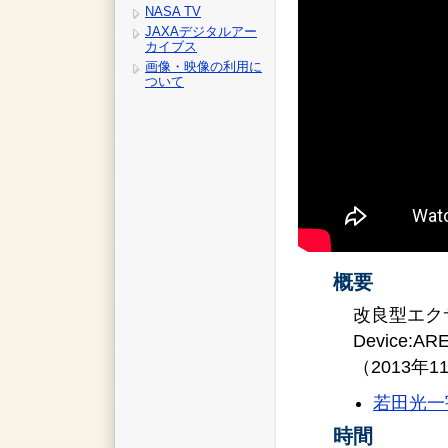
NASA TV
JAXAデジタルアー
カイブス
画像・映像の利用に
ついて
概要
改良型エクササイ
Device
（2013年
若田光一
時間